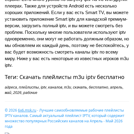
плеерах. Также для устройств Android есть несколько
хороших приложений. Если у вас есть Smart TV, вы можете
установить приложение Smart iptv для канадской премиум-
версии, загрузить полный iptv, и вы можете смотреть без
проблем. Поскольку многие пользователи используют iptv
одновременно, они могут не работать должным образом, но
мы обновляем их каждый день, поэтому не беспокойтесь, у
вас будет возможность смотреть каналы iptv по всему
миру. Ниже у вас есть некоторые из известных игроков m3u
iptv.
Теги: Скачать плейлисты m3u iptv бесплатно
адреса
,
плейлисты
,
iptv
,
каналов
,
m3u
,
скачать
,
бесплатно
,
апрель
,
май
,
2026
,
рабочие
© 2026
6x6.msk.ru
- Лучшие самообновляемые рабочие плейлисты
IPTV каналов. Самый актуальный плейлист IPTV, который содержит
множество популярных Российских каналов на Апрель - Май 2026
года