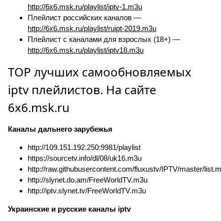
http://6x6.msk.ru/playlist/iptv-1.m3u
Плейлист российских каналов —
http://6x6.msk.ru/playlist/ruipt-2019.m3u
Плейлист с каналами для взрослых (18+) —
http://6x6.msk.ru/playlist/iptv18.m3u
TOP лучших самообновляемых
iptv плейлистов. На сайте
6x6.msk.ru
Каналы дальнего зарубежья
http://109.151.192.250:9981/playlist
https://sourcetv.info/dl/08/uk16.m3u
http://raw.githubusercontent.com/fluxustv/IPTV/master/list.
http://slynet.do.am/FreeWorldTV.m3u
http://iptv.slynet.tv/FreeWorldTV.m3u
Украинские и русские каналы iptv