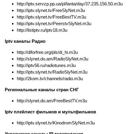
http://iptv.servzp.pp.ua/pl/lanta/day/37.235.156.50.m3u
http://iptv.slynet.tv/FreeSlyNet.m3u
http://iptv.slynet.tv/FreeBestTV.m3u
http://iptv.slynet.tv/PeerstvSlyNet.m3u
http://listiptv.ru/iptv18.m3u
Iptv каналы Радио
http://diforfree.org/pls/di_hi.m3u
http://slynet.do.am/RadioSlyNet.m3u
http://iptv56.ru/radiotunes.m3u
http://iptv.slynet.tv/RadioSlyNet.m3u
http://2kom.tv/channels/radio.m3u
Региональные каналы стран СНГ
http://slynet.do.am/FreeBestTV.m3u
Iptv плейлист фильмов и мультфильмов
http://iptv.slynet.tv/KinodromSlyNet.m3u
Украинские каналы IP телевидения